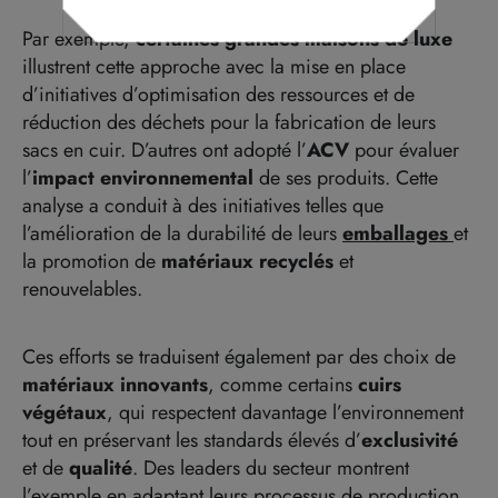
Par exemple,
certaines grandes maisons de luxe
illustrent cette approche avec la mise en place
d’initiatives d’optimisation des ressources et de
réduction des déchets pour la fabrication de leurs
sacs en cuir. D’autres ont adopté l’
ACV
pour évaluer
l’
impact environnemental
de ses produits. Cette
analyse a conduit à des initiatives telles que
l’amélioration de la durabilité de leurs
emballages
et
la promotion de
matériaux recyclés
et
renouvelables.
Ces efforts se traduisent également par des choix de
matériaux innovants
, comme
certains
cuirs
végét
aux
, qui respecte
nt
davantage l’environnement
tout en préservant les standards élevés d’
exclusivité
et de
qualité
. Des leaders du secteur
montrent
l’exemple en adaptant leurs processus de production