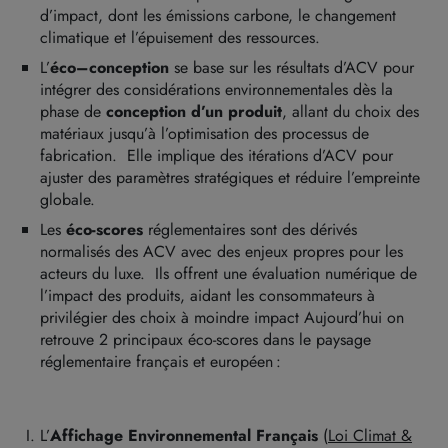
d’impact,
dont les émissions carbone, le changement
climatique et l’épuisement des ressources.
L’
éco
–
conception
se base sur
les résultats d
’ACV
pour
i
ntégrer des considérations environnementales dès la
phase de
conception d’un produit
, allant du
choix
des
matériaux
jusqu’
à l’
optimis
ation des
processus de
fabricatio
n
. Elle implique des itérations d’ACV pour
ajuster des paramètres stratégiques et réduire l’empreinte
globale.
Les
é
c
o-s
c
ores
réglementaires
sont
des dérivés
normalisés des ACV
avec
d
es enjeux propres pour
les
acteurs du luxe. Ils offrent une évaluation numérique de
l’impact des produits, aidant les consommateurs à
privilégier des choix à moindre impact
Aujourd’hui on
retrouve 2 principaux éco-scores dans le paysage
réglementaire français et européen :
L’
Affichage Environnemental Français
(
Loi Climat &