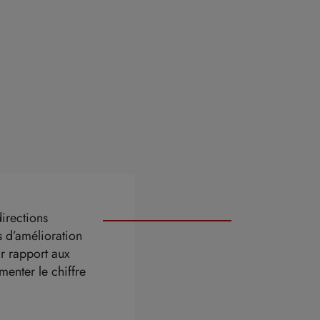
directions
s d’amélioration
ar rapport aux
menter le chiffre