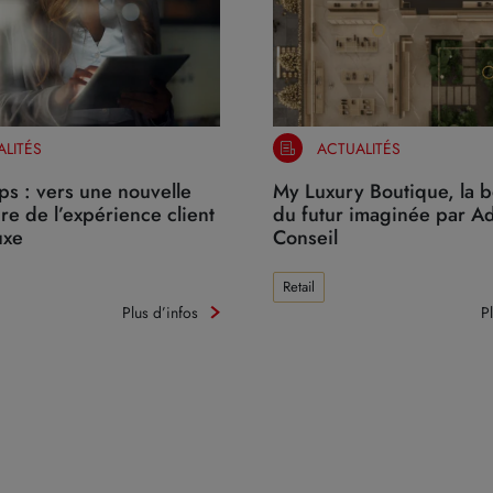
LITÉS
ACTUALITÉS
s : vers une nouvelle
My Luxury Boutique, la 
re de l’expérience client
du futur imaginée par A
uxe
Conseil
Retail
Plus d’infos
P