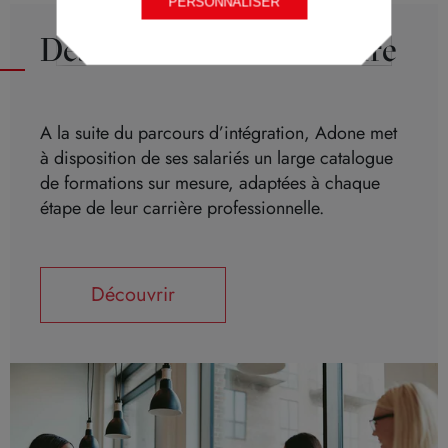
PERSONNALISER
Des formations sur mesure
A la suite du parcours d’intégration, Adone met
à disposition de ses salariés un large catalogue
de formations sur mesure, adaptées à chaque
étape de leur carrière professionnelle.
Découvrir