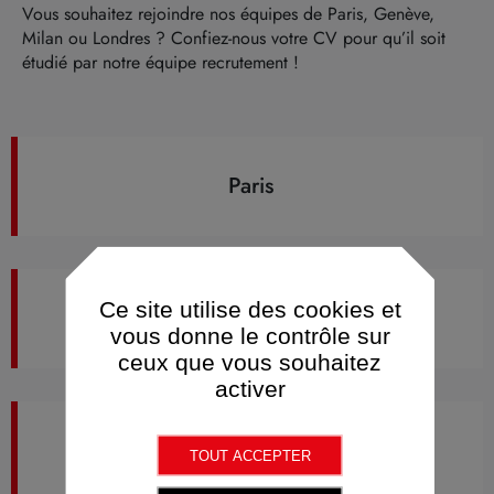
Vous souhaitez rejoindre nos équipes de Paris, Genève,
Milan ou Londres ? Confiez-nous votre CV pour qu’il soit
étudié par notre équipe recrutement !
Paris
Ce site utilise des cookies et
Genève
vous donne le contrôle sur
ceux que vous souhaitez
activer
Milano
TOUT ACCEPTER