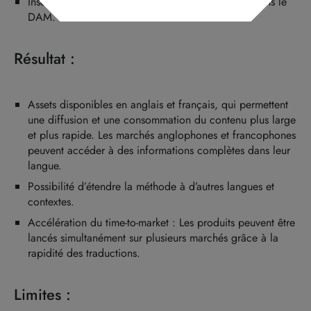
Insertion (stamping) des traductions directement dans le
DAM.
Résultat :
Assets disponibles en anglais et français, qui permettent
une diffusion et une consommation du contenu plus large
et plus rapide. Les marchés anglophones et francophones
peuvent accéder à des informations complètes dans leur
langue.
Possibilité d’étendre la méthode à d’autres langues et
contextes.
Accélération du time-to-market : Les produits peuvent être
lancés simultanément sur plusieurs marchés grâce à la
rapidité des traductions.
Limites :