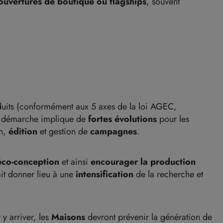
ouvertures de boutique ou flagships
, souvent
duits (conformément aux 5 axes de la loi AGEC,
e démarche implique de
fortes évolutions
pour les
on,
édition
et gestion de
campagnes
.
éco-conception
et ainsi
encourager la production
ait donner lieu à une
intensification
de la recherche et
 y arriver, les
Maisons
devront prévenir la génération de