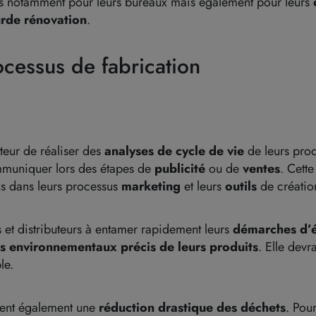
ns notamment pour leurs bureaux mais également pour leurs
urde rénovation
.
ocessus de fabrication
cteur de réaliser des
analyses de cycle de vie
de leurs pro
mmuniquer lors des étapes de
publicité
ou de
ventes
. Cett
ns dans leurs processus
marketing
et leurs
outils
de créati
ts et distributeurs à entamer rapidement leurs
démarches d’
s environnementaux précis de leurs produits
. Elle devr
le.
uent également une
réduction drastique des déchets
. Pour