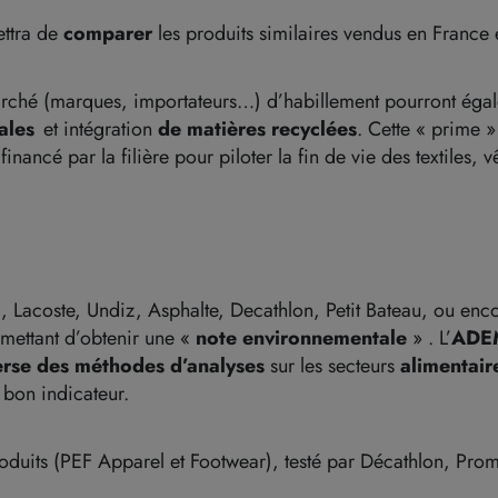
ettra de
comparer
les produits similaires vendus en France e
rché (marques, importateurs…) d’habillement pourront égal
tales
et intégration
de matières recyclées
. Cette « prime »
financé par la filière pour piloter la fin de vie des textiles
 Lacoste, Undiz, Asphalte, Decathlon, Petit Bateau, ou enc
ermettant d’obtenir une «
note environnementale
» .
L’
ADE
erse des méthodes d’analyses
sur les secteurs
alimentaire
 bon indicateur
.
oduits (PEF Apparel et Footwear), testé par Décathlon, Pro