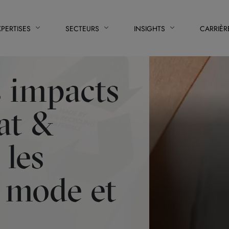
XPERTISES
SECTEURS
INSIGHTS
CARRIÈR
s impacts
at &
 les
a mode et