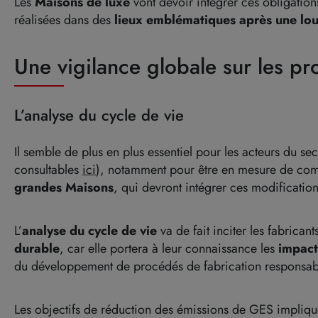
Les
Maisons de luxe
vont devoir intégrer ces obligatio
réalisées dans des
lieux emblématiques après u
ne lo
Une vigilance globale sur les pr
L’analyse du cycle de vie
Il semble de plus en plus essentiel pour les acteurs du se
consultables
ici
), notamment pour être en mesure de co
grandes Maisons
, qui devront intégrer ces modificatio
L’
analyse du cycle de vie
va de fait inciter les fabrican
durable
, car elle portera à leur connaissance les
impact
du développement de procédés de fabrication responsab
Les objectifs de réduction des émissions de GES impliq