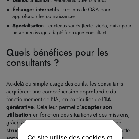
Démocratisation
: webinaires ouverts à tous
Échanges interactifs
: sessions de Q&A pour
approfondir les connaissances
Spécialisation
: contenus variés (texte, vidéo, quiz) pour
un apprentissage adapté à chaque consultant
Quels bénéfices pour les
consultants ?
Au-delà du simple usage des outils, les consultants
acquièrent une compréhension approfondie du
fonctionnement de l’IA, en particulier de l
’IA
générative
. Cela leur permet d’
adapter son
utilisation
en fonction des situations et des missions,
grâce à une réflexion continue et à la capacité de
structurer des informations
claires en entrée. Cette
Ce site utilise des cookies et
approche renforce la structuration des idées et des