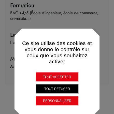
Formation
BAC +4/5 (École d’ingénieur, école de commerce,
université…)
Langue requise
français
Ce site utilise des cookies et
vous donne le contrôle sur
ceux que vous souhaitez
Mobilité
activer
Avec déplacements
TOUT ACCEPTER
TOUT REFUSER
Postuler
PERSONNALISER