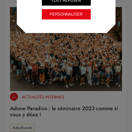
TOUT REFUSER
PERSONNALISER
ACTUALITÉS INTERNES
Adone Paradiso : le séminaire 2023 comme si
vous y étiez !
AdonEvents