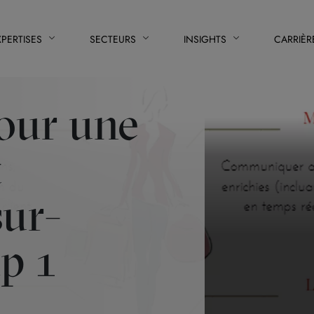
XPERTISES
SECTEURS
INSIGHTS
CARRIÈR
pour une
t
ur-
p 1