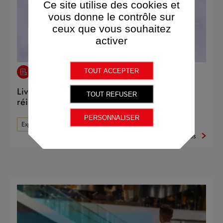
Ce site utilise des cookies et
vous donne le contrôle sur
ceux que vous souhaitez
activer
TOUT ACCEPTER
ACTUALITÉS
Livestream shopping : la relation client
TOUT REFUSER
réinventée
PERSONNALISER
Expérience client
Retail
Plus d'infos