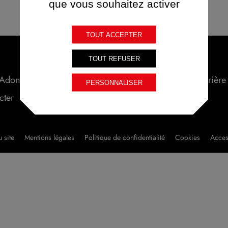
que vous souhaitez activer
Aucun résultat trouvé.
TOUT ACCEPTER
TOUT REFUSER
Adone Conseil
Expertises
Secteurs
Insights
Carrière
PERSONNALISER
cter
 site
Mentions légales
Politique de confidentialité
Cookies
Access