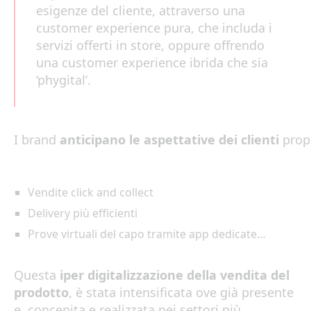
esigenze del cliente, attraverso una
customer experience pura, che includa i
servizi offerti in store, oppure offrendo
una customer experience ibrida che sia
‘phygital’.
I
brand
anticipano
le
aspettative
dei
clienti
pro
Vendite click and collect
Delivery più efficienti
Prove virtuali del capo tramite app dedicate…
Questa
iper digitalizzazione della vendita del
prodotto
, è stata intensificata ove già presente
e, concepita e realizzata nei settori più