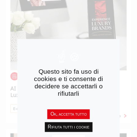
Questo sito fa uso di
NOTIZIE
cookies e ti consente di
decidere se accettarli o
AI and product pages: 6 solutions for the
rifiutarli
Luxury sector
E-commerce
Ok, accetta tutto
Maggiori info
Rifiuta tutti i cookie