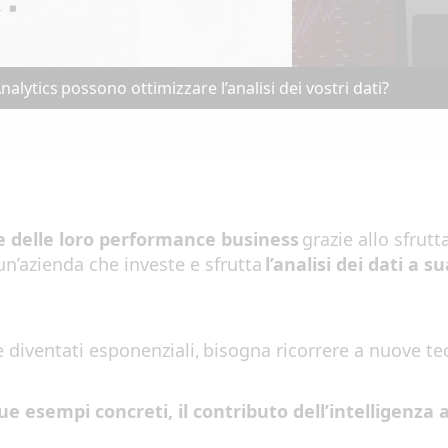
Analytics possono ottimizzare l’analisi dei vostri dati?
e
de
lle
loro
performance business
gr
azi
e
allo sfrut
un
’
azienda
che investe e sfrutta
l’anal
i
s
i
dei dati a s
 diventati esponenziali
,
bisogna ricorrere a nuove te
ue
esempi
concret
i
,
il contributo
de
l
l’intelligen
za
a