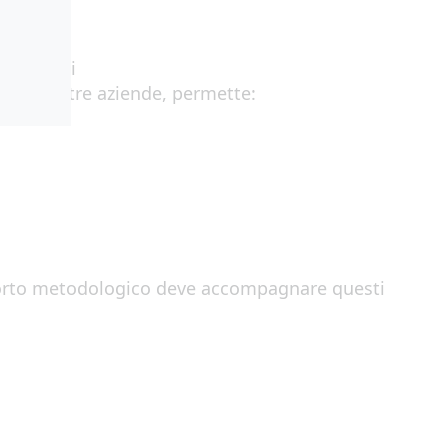
da
canali
delle vostre aziende
,
permette
:
rto
m
e
todologi
co deve accompagnare questi