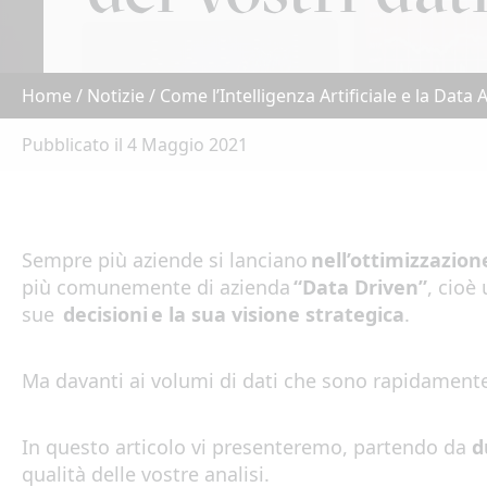
Home
/
Notizie
/
Come l’Intelligenza Artificiale e la Data 
Pubblicato il 4 Maggio 2021
Sempre più aziende si lanciano
n
el
l’o
t
timi
zz
a
z
ion
più
comun
e
ment
e
d
i azienda
“Data
Driven”
, c
ioè
sue
d
e
cision
i
e
la
s
u
a vision
e
strat
e
gi
ca
.
Ma d
a
vant
i
ai volumi di dati che sono rapidamente
In questo articolo
vi presenteremo
,
partendo da
d
qualit
à
delle
vos
tre
anal
isi
.