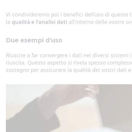
Vi condivideremo
poi i benefici dell’uso di queste
la
qualit
à
e
l’
analisi
dati
all’interno
de
lle vostre o
Due esempi d’uso
Riuscire a far convergere i dati nei diversi sistemi 
riuscita
.
Questo
aspetto
si rivela spesso compless
sostegno
per
ass
ic
ur
a
r
e
la qualit
à
de
i
vos
tri
d
ati