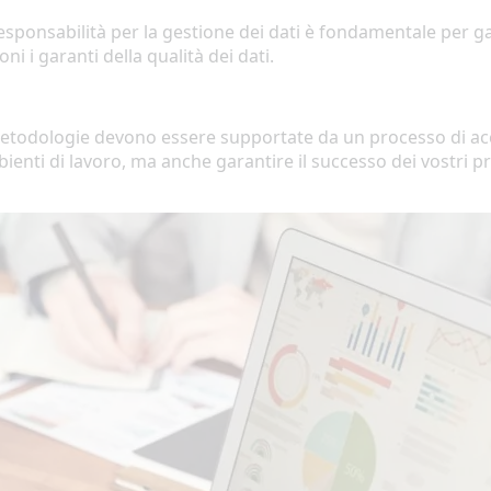
responsabilità
per la gestione
dei
dati è fondamentale per gara
ioni
i
garanti
della
qualità
dei
dati
.
e
todologie d
e
v
o
n
o
essere
supportate
da
un processo di 
ienti di lavoro
,
ma anche garantire il successo dei vostri pr