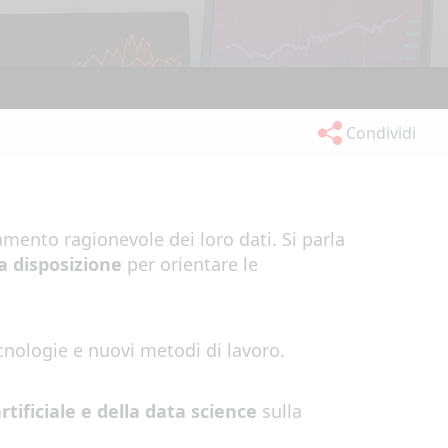
Condividi
tamento
ra
gionevole dei loro dati
.
Si parla
ua disposizione
per orientare le
cnologie e nuovi metodi di lavoro
.
rtifici
a
le e de
l
la data science
su
l
la