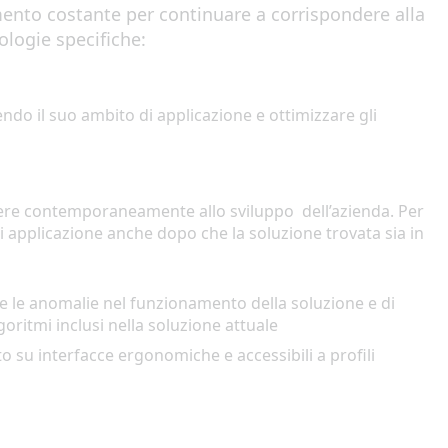
nto costante per continuare a corrispondere alla
logie specifiche
:
endo il suo ambito d
i applicazione
e ottimizzare gli
er
e
contemporane
amente allo sviluppo
del
l’azienda
.
Per
i applicazione
anche dopo che la soluzione
trovata
sia in
re le anomalie nel funzionamento della soluzione
e di
lgoritmi
inclusi nella soluzione attuale
o su interfacce ergonomiche e accessibili a
profili