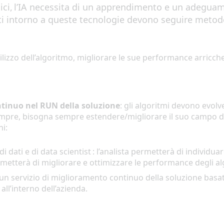
i
ci
, l’IA n
e
cessit
a
di
un appren
dimento e un
ad
eguame
ti
intorno a queste tecnologie devono
seguire
metodo
ilizzo
dell’algoritmo, migliorare le sue performance arricch
tinuo nel
RUN de
l
la solu
z
ion
e
:
gli
algoritm
i
d
e
v
o
n
o
e
vol
v
mpre
,
bisogna sempre
es
tend
e
re/m
ig
lior
a
r
e
il suo camp
o
d
ni
:
 di dati
e d
i
data scientist : l’anal
i
st
a
permett
e
r
à
d
i
individua
rmett
e
r
à
d
i migliorare e ottimizzare le
performance
degli a
n servizio di miglioramento continuo della soluzione basat
e
all’interno dell’azienda
.