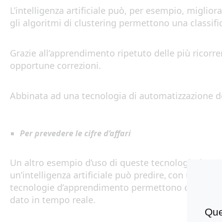
L’intelligen
za
artifici
a
le p
uò
,
per esempio
,
m
ig
lior
a
gli
algoritm
i
d
i
clustering permett
ono
un
a
classif
Grazie all’
appren
dimento
ripetut
o
delle
più ricorr
opportune correzioni.
Abbinata a
d
una tecnologia di
automati
zz
a
z
ion
e
d
P
e
r
prevedere le cifre d
’affari
Un a
ltro esempio d’uso di queste tecnologie
:
la pr
un
’
intelligen
za
artifici
a
le p
uò
pr
e
dire, c
on
un ta
sso
tecnologie d’apprendimento permettono di sostit
dato in tempo reale
.
Que