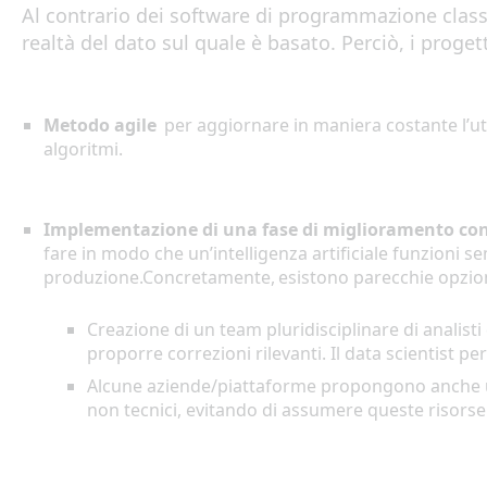
Al contrario dei software di
programma
z
ion
e
class
realtà del dato sul quale è basato
.
Perciò, i proget
M
e
tod
o
agile
p
e
r
aggiornare
in maniera costante
l
’ut
algoritmi
.
Implementazione di una fase di miglioramento
con
fare in modo che un
’
intelligen
za
artifici
a
le
funzion
i
se
produzione
.
Concr
e
t
a
ment
e
,
esistono
p
arecchie
opzio
Cr
e
a
z
ion
e
d
i
un
team
pluridisciplinare d
i analisti
proporre
correzioni
rilevanti
.
Il
data scientist pe
Alcune
aziende
/p
i
at
taforme
propo
ngono anche u
non tecnici
,
evitando di assumere queste risors