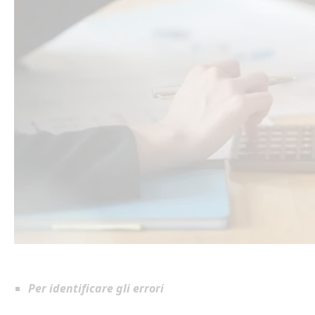
P
e
r
identifi
ca
r
e
gli
errori