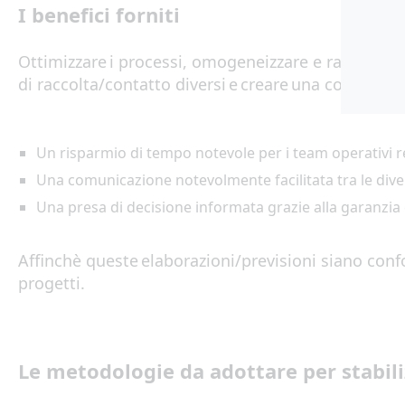
I benefici forniti
O
t
timi
zza
r
e
i processi
,
omogeneizzare e raggruppare
di
raccolta/
conta
t
t
o
diversi
e cre
a
r
e
un
a
convergen
Un
risparmio di tempo notevole per i team operativi r
Un
a
comunica
z
ion
e
notevolmente
facilit
ata
tr
a
le div
Un
a
pr
e
s
a
d
i
d
e
cision
e
informata grazie alla garanzia 
Affinchè
queste
elaborazioni
/pr
ev
i
s
ion
i
s
iano
conf
progetti
.
Le metodologie da adottare per stabiliz