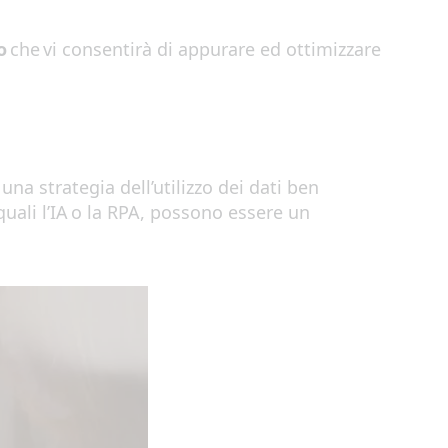
o
che
v
i
consentirà di appurare ed ottimizzare
a una strategia
dell’utilizzo dei dati ben
qual
i
l’IA o
la
RPA, p
ossono
essere un