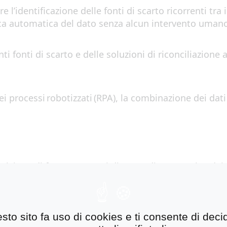
r
e
l’identifica
z
ion
e
de
lle fonti
d
i s
cart
o
ricorrenti tra
ica automati
ca
del d
at
o s
enza
alcun
intervento
uman
enti
fonti di scarto
e
delle soluzioni di riconciliazione
e
i
process
i
roboti
zzati
(RPA), la
combinazione
dei
d
ati
ev
i
s
ion
e
d
i
fatturato
. S
e
si dispone di
un
o
stori
co
dei
d
i
err
o
r
e
basso
,
il fatturato previsionale dell’azienda
,
uire formule matematiche statiche
(Business Intellig
sto sito fa uso di cookies e ti consente di deci