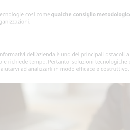
 tecnologie cosi come
qu
a
l
ch
e cons
iglio
m
e
todologi
c
rganizzazioni
.
informativi dell’azienda è uno dei principali ostacoli 
o e richiede tempo
. P
ertanto
,
solu
z
ion
i
tecnologi
che
e
aiutarvi ad anali
z
z
arli in modo
efficace e
costruttivo
.