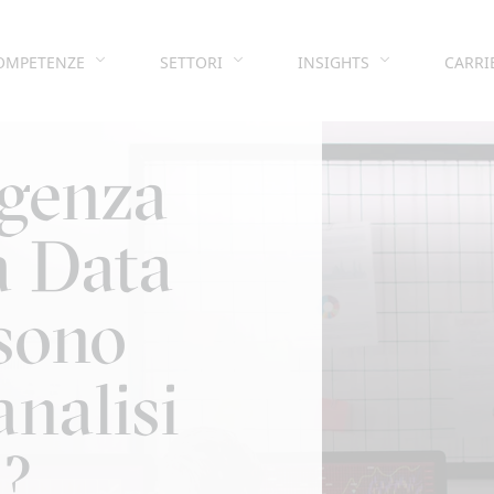
OMPETENZE
SETTORI
INSIGHTS
CARRI
igenza
la Data
ssono
analisi
i?