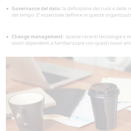
Governance del
dato
: la d
e
fini
z
ion
e
de
i
ruoli e delle 
del
tempo
.
E’ essenziale
definire in queste organizzaz
Change management
:
qu
es
te
recenti
tec
n
ologie e m
vostri dipendenti a familiarizza
re
con questi nuovi amb