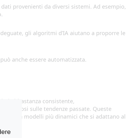
 i dati provenienti
da
diversi sistemi
.
Ad esempio
,
o
.
 adeguate, gli algoritmi
d’IA
aiutano
a
propo
r
r
e
le
p
uò anche essere automatizzata
.
d
ati
abbastanza consistente
,
basandosi sulle tendenze passate
.
Queste
ence)
con modelli più dinamici che si adattano al
dere