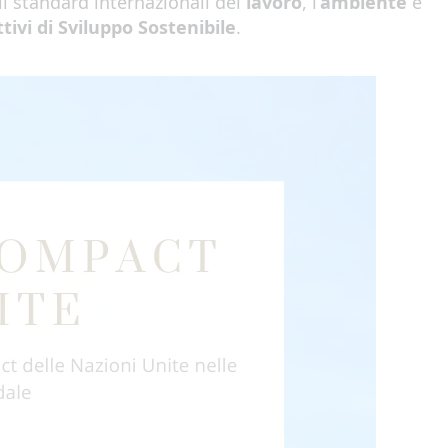
gli standard internazionali del
lavoro
, l’
ambiente
e
tivi di Sviluppo Sostenibile
.