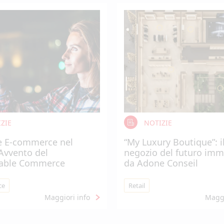
ZIE
NOTIZIE
e E-commerce nel
“My Luxury Boutique”: i
’Avvento del
negozio del futuro im
able Commerce
da Adone Conseil
ce
Retail
Maggiori info
Maggi