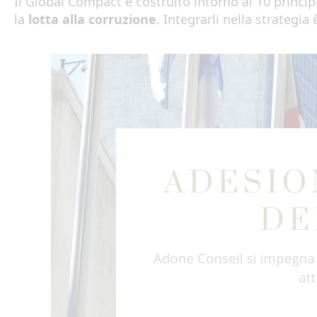
Il Global Compact è costruito intorno ai 10 princip
la
lotta alla corruzione
. Integrarli nella strategi