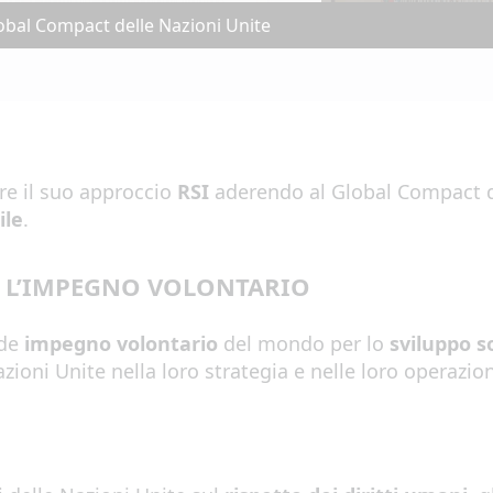
obal Compact delle Nazioni Unite
re il suo approccio
RSI
aderendo al Global Compact de
ile
.
R L’IMPEGNO VOLONTARIO
nde
impegno volontario
del mondo per lo
sviluppo s
zioni Unite nella loro strategia e nelle loro operazion