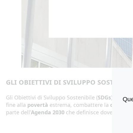
GLI OBIETTIVI DI SVILUPPO SOSTENIB
Gli Obiettivi di Sviluppo Sostenibile (
SDGs
) sono
17
Que
fine alla
povertà
estrema, combattere la
disugua
parte dell’
Agenda 2030
che definisce dove dobbia