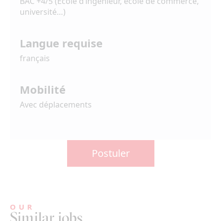
BAC +4/5 (École d’ingénieur, école de commerce,
université…)
Langue requise
français
Mobilité
Avec déplacements
Postuler
OUR
Similar jobs