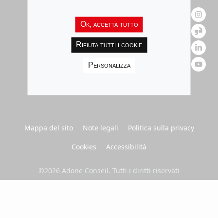
Competenze
Settori
Ok, accetta tutto
Insights
Rifiuta tutti i cookie
Carriera
Personalizza
Adone Inside
Contatti
Mappa del sito
Note legali
Politica sulla privacy
Cookies
Accessibilità
©2026 Adone Conseil. Tutti i diritti riservati