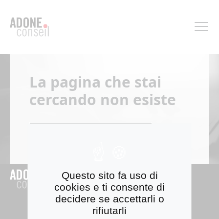
Pannello di gestione dei cookies
La pagina che stai
cercando non esiste
Torna alla home
Questo sito fa uso di
cookies e ti consente di
decidere se accettarli o
Scopri Adone Conseil
rifiutarli