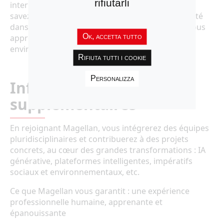
rifiutarli
interlocuteurs Organisé(e) et rigoureux(se), vous
savez gérer vos priorités et faire preuve d’efficacité
dans vos missions Curieux(se) et polyvalent(e), vous
Ok, accetta tutto
appréciez la diversité des tâches et les
environnements dynamiques
Rifiuta tutti i cookie
Personalizza
Informations
supplémentaires
En rejoignant Magellan, vous intégrerez des équipes
pluridisciplinaires et contribuerez à des projets
concrets, au cœur des grandes transformations : IA
générative, plateformes intelligentes, impératifs
sociaux et environnementaux, etc.
Ce que Magellan vous garantit : une expérience
professionnelle humaine, apprenante et
épanouissante